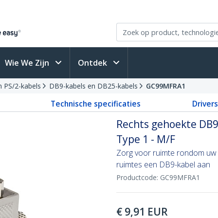
Wie We Zijn
Ontdek
en PS/2-kabels
DB9-kabels en DB25-kabels
GC99MFRA1
Technische specificaties
Driver
Rechts gehoekte DB9
Type 1 - M/F
Zorg voor ruimte rondom uw DB
ruimtes een DB9-kabel aan
Productcode:
GC99MFRA1
€
9,91
EUR