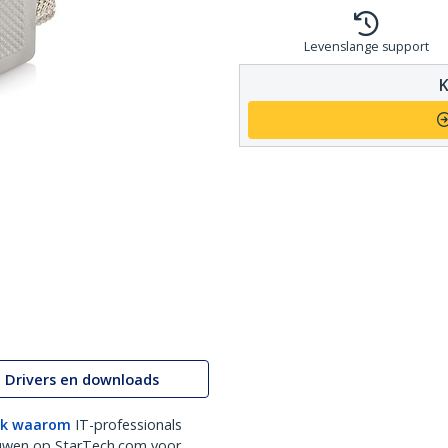
Levenslange support
K
Drivers en downloads
k waarom
IT-professionals
uwen op StarTech.com voor