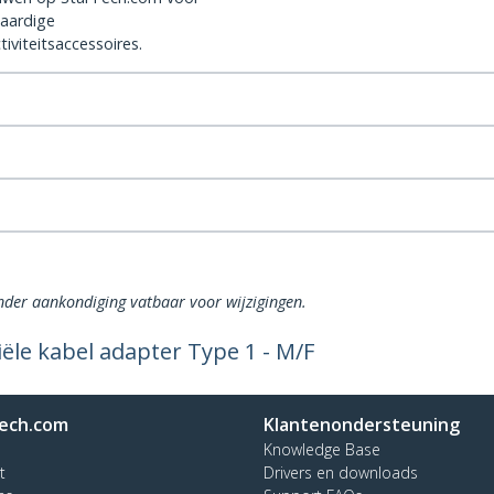
aardige
iviteitsaccessoires.
onder aankondiging vatbaar voor wijzigingen.
ële kabel adapter Type 1 - M/F
ech.com
Klantenondersteuning
Knowledge Base
t
Drivers en downloads