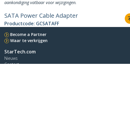
aankondiging vatbaar voor wijzigingen.
SATA Power Cable Adapter
Productcode:
GCSATAFF
Become a Partner
Waar te verkrijgen
StarTech.com
Nieuws
Contact
Over ons
Vacatures
Quality & Compliance
Blog
Klantenondersteuning
Knowledge Base
Drivers en downloads
Support FAQs
Support