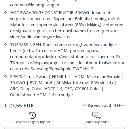
commerciële omgevingen
HOOGWAARDIGE CONSTRUCTIE: 30AWG-draad met
vergulde connectoren. Superieure EMI-afscherming met Al-
Mylar folie en koperen vlechtwerk (85% dekking) verbeteren
de signaalintegriteit en betrouwbaarheid, en zorgen voor
video/audio van hogere kwaliteit
TOEPASSINGEN: Port extension zorgt voor eenvoudiger
bereik (extra 2m) en om HDMI-poorten op uw
computer/laptop/desktop/workstation te beschermen. Sluit
TV/monitor/display/projector aan. Ideaal voor thuis/kantoor
en op reis. Samsung/Sony/Apple TV/Dell/LG
SPECS: 2 m | Zwart | HDMI 1.4 | HDMI Male naar Female |
30 AWG | PVC Mantel | Al-Mylar folie met 85% vlecht) |
ARC, Deep Color, HDCP 1.4, CEC, YCC601 Color |
Ondersteund HDMI 1.4 en vorige
€
23,55
EUR
Op voorraad
399
Levenslange support
24/5 support