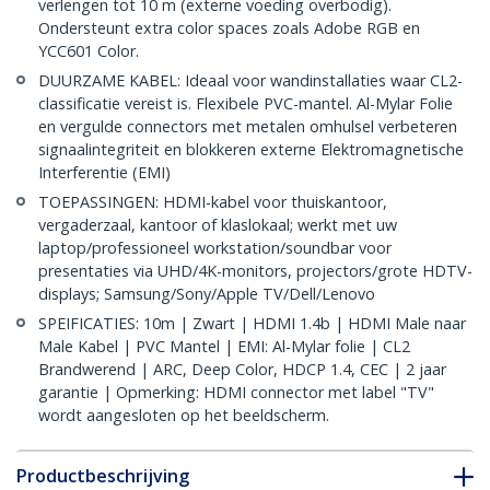
verlengen tot 10 m (externe voeding overbodig).
Ondersteunt extra color spaces zoals Adobe RGB en
YCC601 Color.
DUURZAME KABEL: Ideaal voor wandinstallaties waar CL2-
classificatie vereist is. Flexibele PVC-mantel. Al-Mylar Folie
en vergulde connectors met metalen omhulsel verbeteren
signaalintegriteit en blokkeren externe Elektromagnetische
Interferentie (EMI)
TOEPASSINGEN: HDMI-kabel voor thuiskantoor,
vergaderzaal, kantoor of klaslokaal; werkt met uw
laptop/professioneel workstation/soundbar voor
presentaties via UHD/4K-monitors, projectors/grote HDTV-
displays; Samsung/Sony/Apple TV/Dell/Lenovo
SPEIFICATIES: 10m | Zwart | HDMI 1.4b | HDMI Male naar
Male Kabel | PVC Mantel | EMI: Al-Mylar folie | CL2
Brandwerend | ARC, Deep Color, HDCP 1.4, CEC | 2 jaar
garantie | Opmerking: HDMI connector met label "TV"
wordt aangesloten op het beeldscherm.
Productbeschrijving