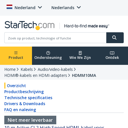
Nederland
Nederlands
Product
Ondersteuning
Wie We Zijn
Ontdek
Home
Kabels
Audio/video-kabels
HDMI®-kabels en HDMI-adapters
HDMM10MA
Overzicht
Productbeschrijving
Technische specificaties
Drivers & Downloads
FAQ en naleving
Niet meer leverbaar
10 m Active CL2 High Speed HDMI-kabel voor