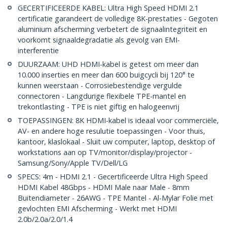
GECERTIFICEERDE KABEL: Ultra High Speed HDMI 2.1
certificatie garandeert de volledige 8K-prestaties - Gegoten
aluminium afscherming verbetert de signaalintegriteit en
voorkomt signaaldegradatie als gevolg van EMI-
interferentie
DUURZAAM: UHD HDMI-kabel is getest om meer dan
10.000 inserties en meer dan 600 buigcycli bij 120° te
kunnen weerstaan - Corrosiebestendige vergulde
connectoren - Langdurige flexibele TPE-mantel en
trekontlasting - TPE is niet giftig en halogeenvrij
TOEPASSINGEN: 8K HDMI-kabel is ideaal voor commerciële,
AV- en andere hoge resulutie toepassingen - Voor thuis,
kantoor, klaslokaal - Sluit uw computer, laptop, desktop of
workstations aan op TV/monitor/display/projector -
Samsung/Sony/Apple TV/Dell/LG
SPECS: 4m - HDMI 2.1 - Gecertificeerde Ultra High Speed
HDMI Kabel 48Gbps - HDMI Male naar Male - 8mm
Buitendiameter - 26AWG - TPE Mantel - Al-Mylar Folie met
gevlochten EMI Afscherming - Werkt met HDMI
2.0b/2.0a/2.0/1.4