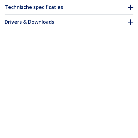
Technische specificaties
Drivers & Downloads
FAQ en naleving
* Uitvoering en specificaties van het product zijn zonder
aankondiging vatbaar voor wijzigingen.
2m Dunne HDMI 2.0 Kabel, 4K High
Speed HDMI Kabel met Ethernet, 4K
60Hz HDR10, UHD HDMI Kabel, M/M
Gripping Connectors
Productcode:
HDMM2MLP
Become a Partner
Waar te verkrijgen
StarTech.com