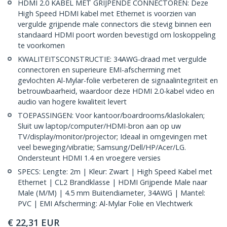
HDMI 2.0 KABEL MET GRIJPENDE CONNECTOREN: Deze
High Speed HDMI kabel met Ethernet is voorzien van
vergulde grijpende male connectors die stevig binnen een
standaard HDMI poort worden bevestigd om loskoppeling
te voorkomen
KWALITEITSCONSTRUCTIE: 34AWG-draad met vergulde
connectoren en superieure EMI-afscherming met
gevlochten Al-Mylar-folie verbeteren de signaalintegriteit en
betrouwbaarheid, waardoor deze HDMI 2.0-kabel video en
audio van hogere kwaliteit levert
TOEPASSINGEN: Voor kantoor/boardrooms/klaslokalen;
Sluit uw laptop/computer/HDMI-bron aan op uw
TV/display/monitor/projector; Ideaal in omgevingen met
veel beweging/vibratie; Samsung/Dell/HP/Acer/LG.
Ondersteunt HDMI 1.4 en vroegere versies
SPECS: Lengte: 2m | Kleur: Zwart | High Speed Kabel met
Ethernet | CL2 Brandklasse | HDMI Grijpende Male naar
Male (M/M) | 4.5 mm Buitendiameter, 34AWG | Mantel:
PVC | EMI Afscherming: Al-Mylar Folie en Vlechtwerk
€
22,31
EUR