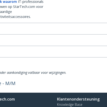
k waarom
IT-professionals
uwen op StarTech.com voor
aardige
iviteitsaccessoires.
onder aankondiging vatbaar voor wijzigingen.
e - M/M
ech.com
Klantenondersteuning
Knowledge Base