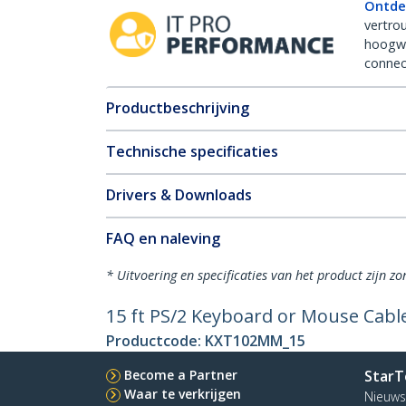
Ontde
vertro
hoogw
connect
Productbeschrijving
Technische specificaties
Drivers & Downloads
FAQ en naleving
* Uitvoering en specificaties van het product zijn z
15 ft PS/2 Keyboard or Mouse Cabl
Productcode:
KXT102MM_15
Become a Partner
StarT
Waar te verkrijgen
Nieuws