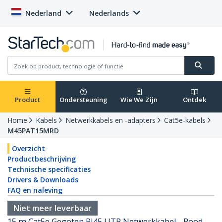
Nederland
Nederlands
Product
Ondersteuning
Wie We Zijn
Ontdek
Home
Kabels
Netwerkkabels en -adapters
Cat5e-kabels
M45PAT15MRD
Overzicht
Productbeschrijving
Technische specificaties
Drivers & Downloads
FAQ en naleving
Niet meer leverbaar
15 m Cat5e Gegoten RJ45 UTP Netwerkkabel - Rood