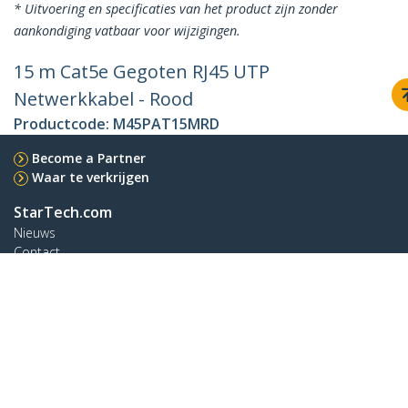
* Uitvoering en specificaties van het product zijn zonder
aankondiging vatbaar voor wijzigingen.
15 m Cat5e Gegoten RJ45 UTP
Netwerkkabel - Rood
Productcode:
M45PAT15MRD
Become a Partner
Waar te verkrijgen
StarTech.com
Nieuws
Contact
Over ons
Vacatures
Quality & Compliance
Blog
Klantenondersteuning
Knowledge Base
Drivers en downloads