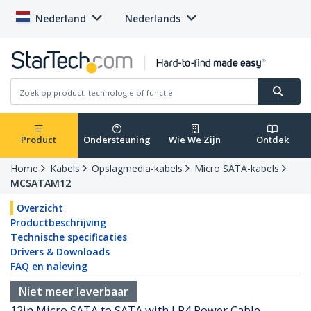
Nederland
Nederlands
Product
Ondersteuning
Wie We Zijn
Ontdek
Home
Kabels
Opslagmedia-kabels
Micro SATA-kabels
MCSATAM12
Overzicht
Productbeschrijving
Technische specificaties
Drivers & Downloads
FAQ en naleving
Niet meer leverbaar
12in Micro SATA to SATA with LP4 Power Cable