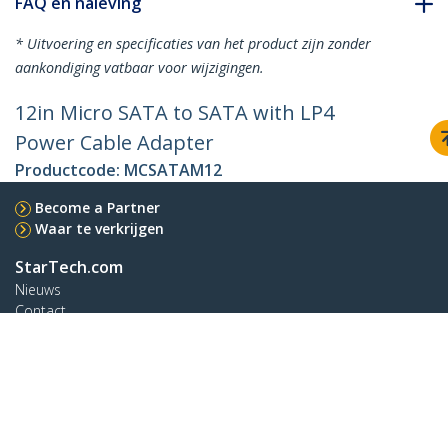
FAQ en naleving
* Uitvoering en specificaties van het product zijn zonder
aankondiging vatbaar voor wijzigingen.
12in Micro SATA to SATA with LP4
Power Cable Adapter
Productcode:
MCSATAM12
Become a Partner
Waar te verkrijgen
StarTech.com
Nieuws
Contact
Over ons
Vacatures
Quality & Compliance
Blog
Klantenondersteuning