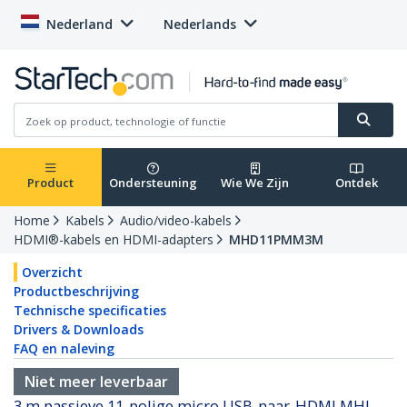
Nederland
Nederlands
Product
Ondersteuning
Wie We Zijn
Ontdek
Home
Kabels
Audio/video-kabels
HDMI®-kabels en HDMI-adapters
MHD11PMM3M
Overzicht
Productbeschrijving
Technische specificaties
Drivers & Downloads
FAQ en naleving
Niet meer leverbaar
3 m passieve 11-polige micro USB-naar-HDMI MHL-