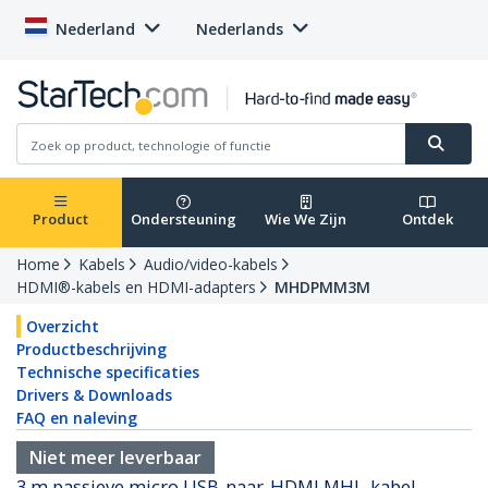
Nederland
Nederlands
Product
Ondersteuning
Wie We Zijn
Ontdek
Home
Kabels
Audio/video-kabels
HDMI®-kabels en HDMI-adapters
MHDPMM3M
Overzicht
Productbeschrijving
Technische specificaties
Drivers & Downloads
FAQ en naleving
Niet meer leverbaar
3 m passieve micro USB-naar-HDMI MHL-kabel