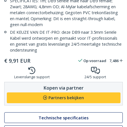
SPECIFICATIES: 1m; DB9 seriële male naar DB9 female;
Zwart; 28AWG; 4,8mm OD; Al-Mylar kabelafscherming en
metalen connectorbehuizing; Gegoten PVC trekontlasting
en mantel; Opmerking: Dit is een straight-through kabel,
geen null-modem
DE KEUZE VAN DE IT-PRO: deze DB9 naar 3.5mm Seriële
Kabel werd ontworpen en gemaakt voor IT-professionals
en geniet van gratis levenslange 24/5 meertalige technische
ondersteuning
€
9,91
EUR
Op voorraad
7,486
Levenslange support
24/5 support
Kopen via partner
Partners bekijken
Technische specificaties