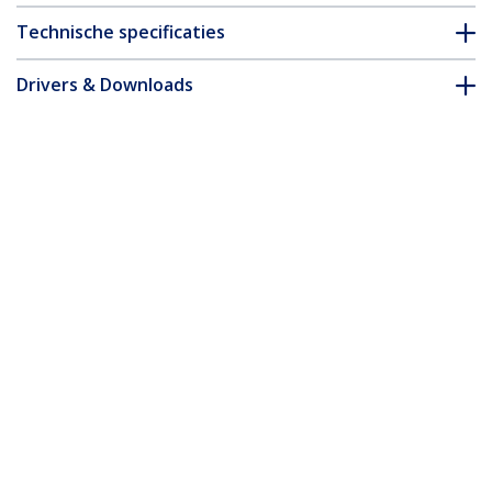
Technische specificaties
Drivers & Downloads
FAQ en naleving
Accessoires
* Uitvoering en specificaties van het product zijn zonder
aankondiging vatbaar voor wijzigingen.
Misschien vindt u dit ook leuk