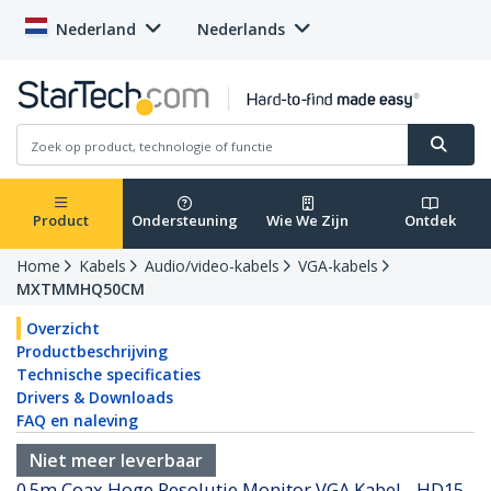
Nederland
Nederlands
Product
Ondersteuning
Wie We Zijn
Ontdek
Home
Kabels
Audio/video-kabels
VGA-kabels
MXTMMHQ50CM
Overzicht
Productbeschrijving
Technische specificaties
Drivers & Downloads
FAQ en naleving
Niet meer leverbaar
0.5m Coax Hoge Resolutie Monitor VGA Kabel - HD15