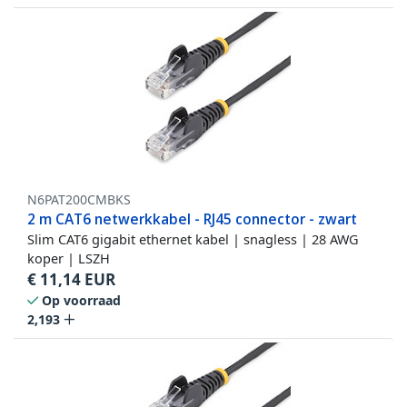
N6PAT200CMBKS
2 m CAT6 netwerkkabel - RJ45 connector - zwart
Slim CAT6 gigabit ethernet kabel | snagless | 28 AWG
koper | LSZH
€
11,14
EUR
Op voorraad
2,193