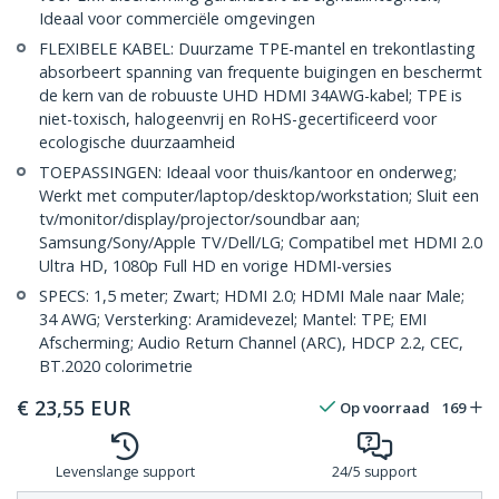
Ideaal voor commerciële omgevingen
FLEXIBELE KABEL: Duurzame TPE-mantel en trekontlasting
absorbeert spanning van frequente buigingen en beschermt
de kern van de robuuste UHD HDMI 34AWG-kabel; TPE is
niet-toxisch, halogeenvrij en RoHS-gecertificeerd voor
ecologische duurzaamheid
TOEPASSINGEN: Ideaal voor thuis/kantoor en onderweg;
Werkt met computer/laptop/desktop/workstation; Sluit een
tv/monitor/display/projector/soundbar aan;
Samsung/Sony/Apple TV/Dell/LG; Compatibel met HDMI 2.0
Ultra HD, 1080p Full HD en vorige HDMI-versies
SPECS: 1,5 meter; Zwart; HDMI 2.0; HDMI Male naar Male;
34 AWG; Versterking: Aramidevezel; Mantel: TPE; EMI
Afscherming; Audio Return Channel (ARC), HDCP 2.2, CEC,
BT.2020 colorimetrie
€
23,55
EUR
Op voorraad
169
Levenslange support
24/5 support