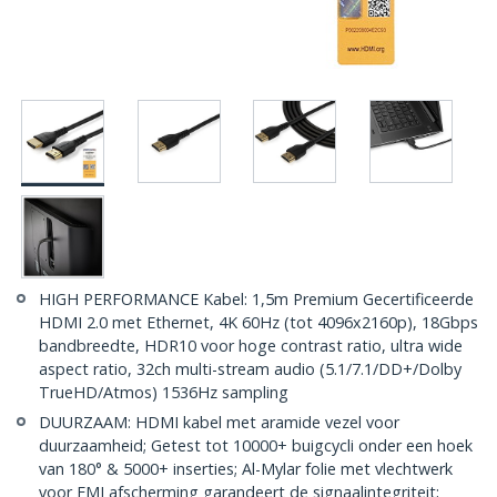
HIGH PERFORMANCE Kabel: 1,5m Premium Gecertificeerde
HDMI 2.0 met Ethernet, 4K 60Hz (tot 4096x2160p), 18Gbps
bandbreedte, HDR10 voor hoge contrast ratio, ultra wide
aspect ratio, 32ch multi-stream audio (5.1/7.1/DD+/Dolby
TrueHD/Atmos) 1536Hz sampling
DUURZAAM: HDMI kabel met aramide vezel voor
duurzaamheid; Getest tot 10000+ buigcycli onder een hoek
van 180° & 5000+ inserties; Al-Mylar folie met vlechtwerk
voor EMI afscherming garandeert de signaalintegriteit;