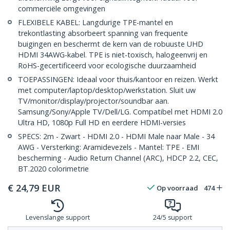
commerciële omgevingen
FLEXIBELE KABEL: Langdurige TPE-mantel en
trekontlasting absorbeert spanning van frequente
buigingen en beschermt de kern van de robuuste UHD
HDMI 34AWG-kabel. TPE is niet-toxisch, halogeenvrij en
RoHS-gecertificeerd voor ecologische duurzaamheid
TOEPASSINGEN: Ideaal voor thuis/kantoor en reizen. Werkt
met computer/laptop/desktop/werkstation. Sluit uw
TV/monitor/display/projector/soundbar aan.
Samsung/Sony/Apple TV/Dell/LG. Compatibel met HDMI 2.0
Ultra HD, 1080p Full HD en eerdere HDMI-versies
SPECS: 2m - Zwart - HDMI 2.0 - HDMI Male naar Male - 34
AWG - Versterking: Aramidevezels - Mantel: TPE - EMI
bescherming - Audio Return Channel (ARC), HDCP 2.2, CEC,
BT.2020 colorimetrie
€
24,79
EUR
Op voorraad
474
Levenslange support
24/5 support