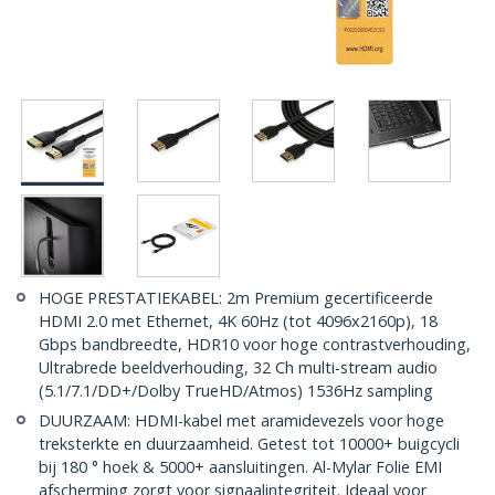
HOGE PRESTATIEKABEL: 2m Premium gecertificeerde
HDMI 2.0 met Ethernet, 4K 60Hz (tot 4096x2160p), 18
Gbps bandbreedte, HDR10 voor hoge contrastverhouding,
Ultrabrede beeldverhouding, 32 Ch multi-stream audio
(5.1/7.1/DD+/Dolby TrueHD/Atmos) 1536Hz sampling
DUURZAAM: HDMI-kabel met aramidevezels voor hoge
treksterkte en duurzaamheid. Getest tot 10000+ buigcycli
bij 180 ° hoek & 5000+ aansluitingen. Al-Mylar Folie EMI
afscherming zorgt voor signaalintegriteit. Ideaal voor