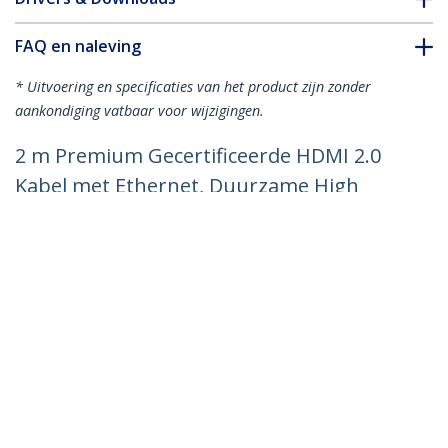
FAQ en naleving
* Uitvoering en specificaties van het product zijn zonder
aankondiging vatbaar voor wijzigingen.
2 m Premium Gecertificeerde HDMI 2.0
Kabel met Ethernet, Duurzame High
Speed UHD 4K 60Hz HDR, Robuuste
M/M Kabel met Aramidevezel, TPE, Ultra
HD Monitors, TVs & Displays
Productcode:
RHDMM2MP
Become a Partner
Waar te verkrijgen
StarTech.com
Nieuws
Contact