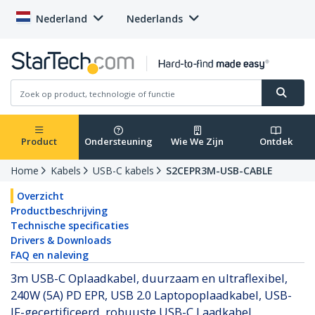
Nederland
Nederlands
Product
Ondersteuning
Wie We Zijn
Ontdek
Home
Kabels
USB-C kabels
S2CEPR3M-USB-CABLE
Overzicht
Productbeschrijving
Technische specificaties
Drivers & Downloads
FAQ en naleving
3m USB-C Oplaadkabel, duurzaam en ultraflexibel,
240W (5A) PD EPR, USB 2.0 Laptopoplaadkabel, USB-
IF-gecertificeerd, robuuste USB-C Laadkabel