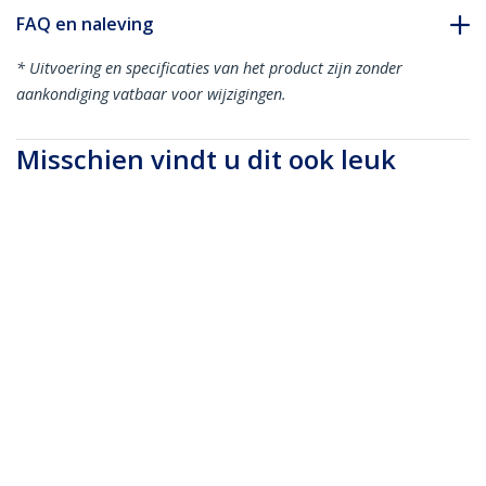
FAQ en naleving
* Uitvoering en specificaties van het product zijn zonder
aankondiging vatbaar voor wijzigingen.
Misschien vindt u dit ook leuk
S2CEPR1M-USB-CABLE
S2CEPR2M-USB-CABLE
1m USB-C
2m USB-C
Oplaadkabel,
Oplaadkabel,
duurzaam en
duurzaam en
ultraflexibel, 240W
ultraflexibel, 240W