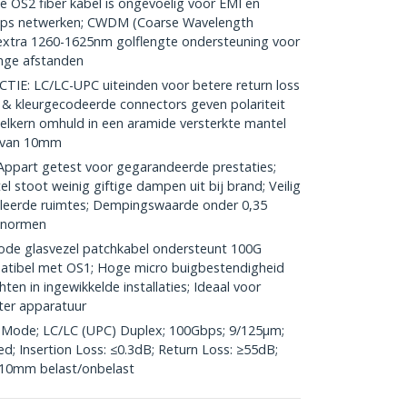
OS2 fiber kabel is ongevoelig voor EMI en
bps netwerken; CWDM (Coarse Wavelength
t extra 1260-1625nm golflengte ondersteuning voor
ange afstanden
 LC/LC-UPC uiteinden voor betere return loss
& kleurgecodeerde connectors geven polariteit
elkern omhuld in een aramide versterkte mantel
s van 10mm
part getest voor gegarandeerde prestaties;
l stoot weinig giftige dampen uit bij brand; Veilig
ileerde ruimtes; Dempingswaarde onder 0,35
ienormen
de glasvezel patchkabel ondersteunt 100G
atibel met OS1; Hoge micro buigbestendigheid
ten in ingewikkelde installaties; Ideaal voor
ter apparatuur
e Mode; LC/LC (UPC) Duplex; 100Gbps; 9/125µm;
; Insertion Loss: ≤0.3dB; Return Loss: ≥55dB;
 10mm belast/onbelast