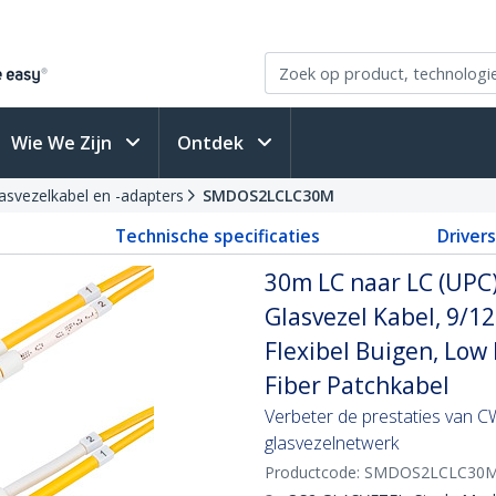
Wie We Zijn
Ontdek
asvezelkabel en -adapters
SMDOS2LCLC30M
Technische specificaties
Driver
30m LC naar LC (UPC
Glasvezel Kabel, 9/1
Flexibel Buigen, Low 
Fiber Patchkabel
Verbeter de prestaties van 
glasvezelnetwerk
Productcode:
SMDOS2LCLC30