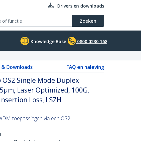
Drivers en downloads
Zoeken
Knowledge Base
0800 0230 168
s & Downloads
FAQ en naleving
) OS2 Single Mode Duplex
25µm, Laser Optimized, 100G,
Insertion Loss, LSZH
CWDM-toepassingen via een OS2-
M