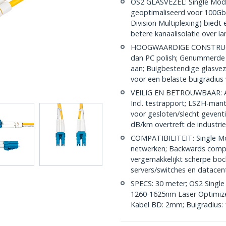
OS2 GLASVEZEL: Single Mode 
geoptimaliseerd voor 100G
Division Multiplexing) bied
betere kanaalisolatie over l
HOOGWAARDIGE CONSTRUCTIE:
dan PC polish; Genummerde 
aan; Buigbestendige glasvez
voor een belaste buigradiu
VEILIG EN BETROUWBAAR: Ap
Incl. testrapport; LSZH-mante
voor gesloten/slecht gevent
dB/km overtreft de industr
COMPATIBILITEIT: Single Mo
netwerken; Backwards comp
vergemakkelijkt scherpe boch
servers/switches en datacen
SPECS: 30 meter; OS2 Singl
1260-1625nm Laser Optimized
Kabel BD: 2mm; Buigradius: