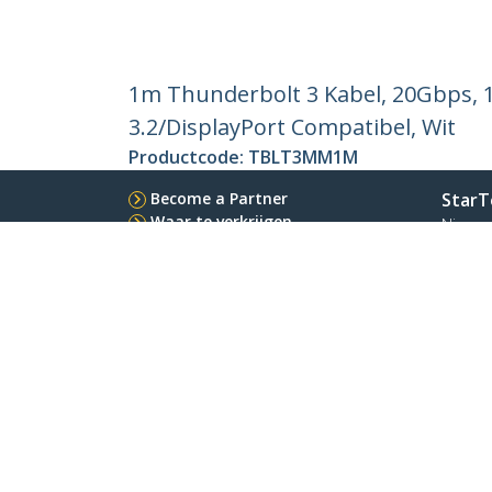
1m Thunderbolt 3 Kabel, 20Gbps, 1
3.2/DisplayPort Compatibel, Wit
Productcode:
TBLT3MM1M
Become a Partner
StarT
Waar te verkrijgen
Nieuws
Contac
Over o
Vacatu
Qualit
Blog
StarTech.com Ltd.
Celsiusweg 16
Telefo
5928 PR Venlo
Kostel
The Netherlands