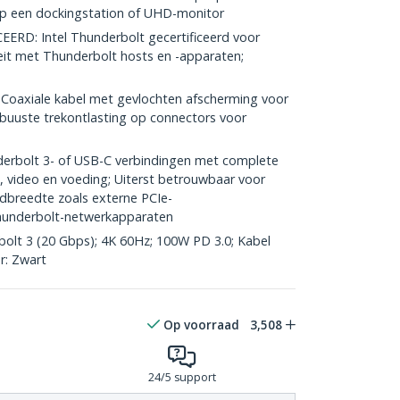
 op een dockingstation of UHD-monitor
D: Intel Thunderbolt gecertificeerd voor
it met Thunderbolt hosts en -apparaten;
xiale kabel met gevlochten afscherming voor
buuste trekontlasting op connectors voor
rbolt 3- of USB-C verbindingen met complete
 video en voeding; Uiterst betrouwbaar voor
breedte zoals externe PCIe-
Thunderbolt-netwerkapparaten
olt 3 (20 Gbps); 4K 60Hz; 100W PD 3.0; Kabel
r: Zwart
Op voorraad
3,508
24/5 support