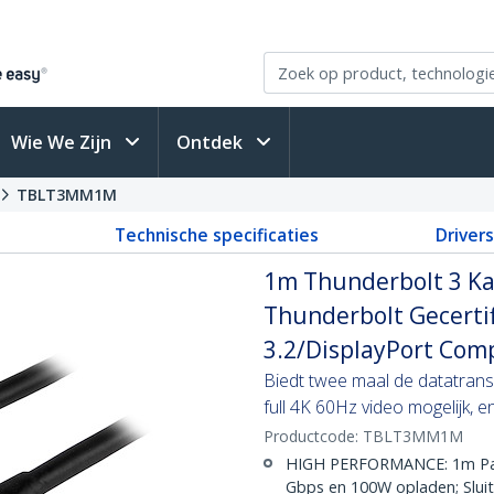
Wie We Zijn
Ontdek
TBLT3MM1M
Technische specificaties
Driver
1m Thunderbolt 3 Ka
Thunderbolt Gecerti
3.2/DisplayPort Comp
Biedt twee maal de datatrans
full 4K 60Hz video mogelijk,
Productcode:
TBLT3MM1M
HIGH PERFORMANCE: 1m Pass
Gbps en 100W opladen; Sluit