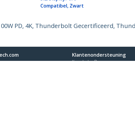
Compatibel, Zwart
00W PD, 4K, Thunderbolt Gecertificeerd, Thun
ech.com
Klantenondersteuning
Knowledge Base
t
Drivers en downloads
ns
Support FAQs
res
Support
y & Compliance
Garantiebeleid
on:
+31 (0)20 7006 073
oos:
0800 0230 168