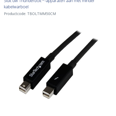
Sluit uw Thunderbolt™-apparaten aan met minder
kabelwarboel
Productcode:
TBOLTMM50CM