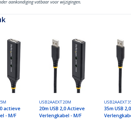
onder aankondiging vatbaar voor wijzigingen.
uk
15M
USB2AAEXT20M
USB2AAEXT3
0 actieve
20m USB 2,0 Actieve
35m USB 2,0
el - M/F
Verlengkabel - M/F
Verlengkabe