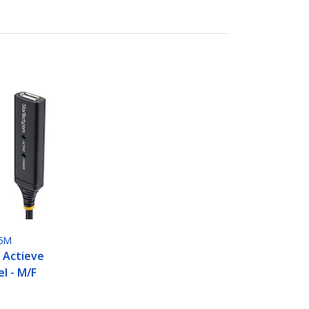
5M
 Actieve
l - M/F