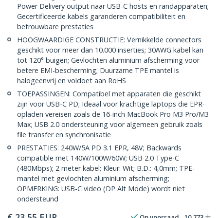
Power Delivery output naar USB-C hosts en randapparaten;
Gecertificeerde kabels garanderen compatibiliteit en
betrouwbare prestaties
HOOGWAARDIGE CONSTRUCTIE: Vernikkelde connectors
geschikt voor meer dan 10.000 inserties; 30AWG kabel kan
tot 120° buigen; Gevlochten aluminium afscherming voor
betere EMI-bescherming; Duurzame TPE mantel is
halogeenvrij en voldoet aan RoHS
TOEPASSINGEN: Compatibel met apparaten die geschikt
zijn voor USB-C PD; Ideaal voor krachtige laptops die EPR-
opladen vereisen zoals de 16-inch MacBook Pro M3 Pro/M3
Max; USB 2.0 ondersteuning voor algemeen gebruik zoals
file transfer en synchronisatie
PRESTATIES: 240W/5A PD 3.1 EPR, 48V; Backwards
compatible met 140W/100W/60W; USB 2.0 Type-C
(480Mbps); 2 meter kabel; Kleur: Wit; B.D.: 4,0mm; TPE-
mantel met gevlochten aluminium afscherming;
OPMERKING: USB-C video (DP Alt Mode) wordt niet
ondersteund
€
23,55
EUR
Op voorraad
10,773