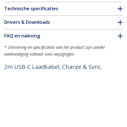
Technische specificaties
Drivers & Downloads
FAQ en naleving
* Uitvoering en specificaties van het product zijn zonder
aankondiging vatbaar voor wijzigingen.
2m USB-C Laadkabel, Charge & Sync,
240W (5A) PD EPR, USB 2.0, Laptop Type
C Laadkabel, USB-IF Gecertificeerd, TPE
Mantel - Witte USB-C Oplaadkabel
Productcode:
USB2EPR2MW
Become a Partner
Waar te verkrijgen