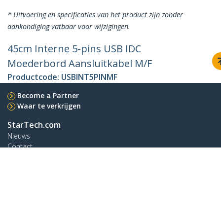
* Uitvoering en specificaties van het product zijn zonder
aankondiging vatbaar voor wijzigingen.
45cm Interne 5-pins USB IDC
Moederbord Aansluitkabel M/F
Productcode:
USBINT5PINMF
Become a Partner
Waar te verkrijgen
StarTech.com
Nieuws
Contact
Over ons
Vacatures
Quality & Compliance
Blog
Klantenondersteuning
Knowledge Base