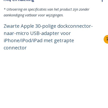
* Uitvoering en specificaties van het product zijn zonder
aankondiging vatbaar voor wijzigingen.
Zwarte Apple 30-polige dockconnector-
naar-micro USB-adapter voor
iPhone/iPod/iPad met getrapte
connector
Productcode:
USBUBADCADPB
Become a Partner
Waar te verkrijgen
StarTech.com
Nieuws
Contact
Over ons
Vacatures
Quality & Compliance