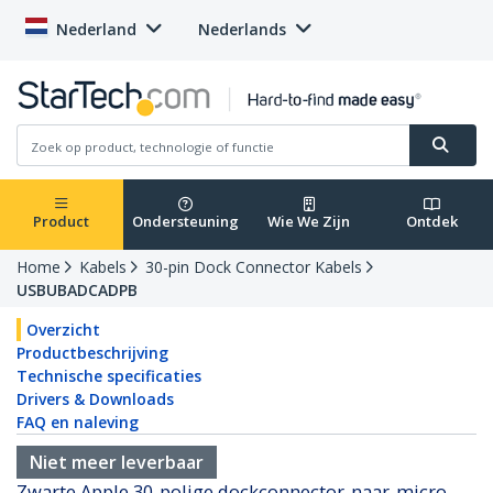
Nederland
Nederlands
Product
Ondersteuning
Wie We Zijn
Ontdek
Home
Kabels
30-pin Dock Connector Kabels
USBUBADCADPB
Overzicht
Productbeschrijving
Technische specificaties
Drivers & Downloads
FAQ en naleving
Niet meer leverbaar
Zwarte Apple 30-polige dockconnector-naar-micro