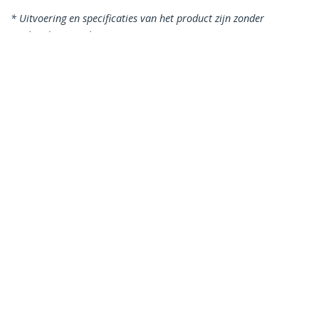
* Uitvoering en specificaties van het product zijn zonder
aankondiging vatbaar voor wijzigingen.
Misschien vindt u dit ook leuk
WIR5ECMRBK
Bulkrol Cat 5e
Ethernet kabel - CMR
geclassificeerd -
304,8 m - massief -
zwart