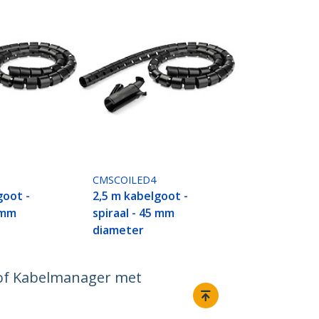
CMSCOILED4
goot -
2,5 m kabelgoot -
5 mm
spiraal - 45 mm
diameter
stof Kabelmanager met