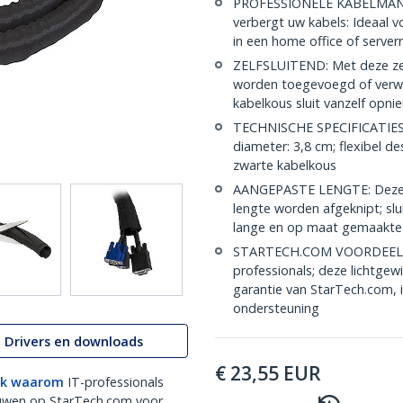
PROFESSIONELE KABELMANAG
verbergt uw kabels: Ideaal v
in een home office of server
ZELFSLUITEND: Met deze zelf
worden toegevoegd of verwi
kabelkous sluit vanzelf op
TECHNISCHE SPECIFICATIES: 
diameter: 3,8 cm; flexibel d
zwarte kabelkous
AANGEPASTE LENGTE: Deze 
lengte worden afgeknipt; sl
lange en op maat gemaakt
STARTECH.COM VOORDEEL: Al
professionals; deze lichtgew
garantie van StarTech.com, i
ondersteuning
Drivers en downloads
€
23,55
EUR
k waarom
IT-professionals
uwen op StarTech.com voor