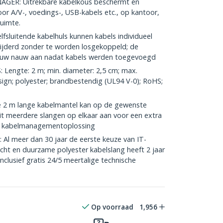
ER: Uitrekbare kabelkous beschermt en
oor A/V-, voedings-, USB-kabels etc., op kantoor,
ruimte.
sluitende kabelhuls kunnen kabels individueel
jderd zonder te worden losgekoppeld; de
nieuw nauw aan nadat kabels werden toegevoegd
Lengte: 2 m; min. diameter: 2,5 cm; max.
esign; polyester; brandbestendig (UL94 V-0); RoHS;
2 m lange kabelmantel kan op de gewenste
uit meerdere slangen op elkaar aan voor een extra
e kabelmanagementoplossing
 meer dan 30 jaar de eerste keuze van IT-
icht en duurzame polyester kabelslang heeft 2 jaar
nclusief gratis 24/5 meertalige technische
Op voorraad
1,956