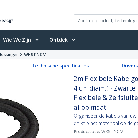
Wie We Zijn
Ontdek
lossingen
WKSTNCM
Technische specificaties
Driver
2m Flexibele Kabelgoo
4 cm diam.) - Zwart
Flexibele & Zelfslui
af op maat
Organiseer de kabels van uw
en knip het materiaal op de g
Productcode:
WKSTNCM