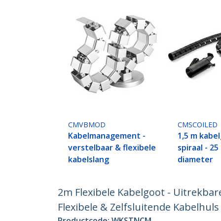
CMVBMOD
CMSCOILED
Kabelmanagement -
1,5 m kabel
verstelbaar & flexibele
spiraal - 2
kabelslang
diameter
2m Flexibele Kabelgoot - Uitrekbar
Flexibele & Zelfsluitende Kabelhul
Productcode:
WKSTNCM