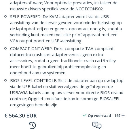
adaptersoftware; Voor optimale prestaties, installeer de
nieuwste drivers specifiek voor de NOTECONS02
SELF-POWERED: De KVM adapter wordt via de USB-
aansluiting van de server gevoed voor minder belasting op
de laptopbatterij en er geen stopcontact nodig is, zodat u
verbinding kunt maken met elke pc of apparaat met een
VGA output poort en USB-aansluiting
COMPACT ONTWERP: Deze compacte TAA-compliant
datacentra crash cart adapter vereist geen extra
accessoires, zodat u geen traditionele crash cart/trolley
meer hoeft te gebruiken bij probleemoplossing en
onderhoud aan uw systemen
BIOS-LEVEL CONTROLE: Sluit de adapter aan op uw laptop
via de USB-kabel en sluit vervolgens de geïntegreerde
USB/VGA-kabels aan op uw server voor directe BIOS-niveau
controle; Opgelet: muisfunctie kan in sommige BIOS/UEFI-
omgevingen beperkt zijn
€
564,30
EUR
Op voorraad
167