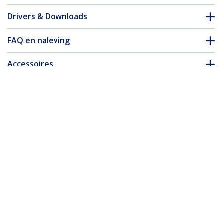
Drivers & Downloads
FAQ en naleving
Accessoires
* Uitvoering en specificaties van het product zijn zonder
aankondiging vatbaar voor wijzigingen.
Misschien vindt u dit ook leuk
NOTECONS01
KVM-Console via USB
2.0 Draagbare Laptop
NOTECONS02X