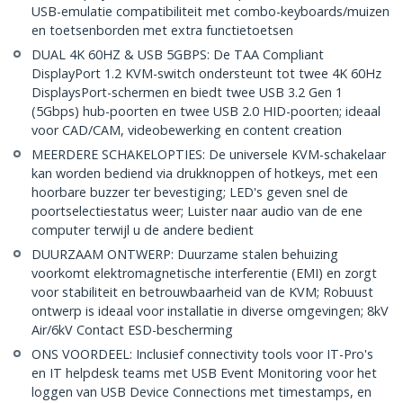
USB-emulatie compatibiliteit met combo-keyboards/muizen
en toetsenborden met extra functietoetsen
DUAL 4K 60HZ & USB 5GBPS: De TAA Compliant
DisplayPort 1.2 KVM-switch ondersteunt tot twee 4K 60Hz
DisplaysPort-schermen en biedt twee USB 3.2 Gen 1
(5Gbps) hub-poorten en twee USB 2.0 HID-poorten; ideaal
voor CAD/CAM, videobewerking en content creation
MEERDERE SCHAKELOPTIES: De universele KVM-schakelaar
kan worden bediend via drukknoppen of hotkeys, met een
hoorbare buzzer ter bevestiging; LED's geven snel de
poortselectiestatus weer; Luister naar audio van de ene
computer terwijl u de andere bedient
DUURZAAM ONTWERP: Duurzame stalen behuizing
voorkomt elektromagnetische interferentie (EMI) en zorgt
voor stabiliteit en betrouwbaarheid van de KVM; Robuust
ontwerp is ideaal voor installatie in diverse omgevingen; 8kV
Air/6kV Contact ESD-bescherming
ONS VOORDEEL: Inclusief connectivity tools voor IT-Pro's
en IT helpdesk teams met USB Event Monitoring voor het
loggen van USB Device Connections met timestamps, en