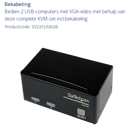
Bekabeling
Bedien 2 USB-computers met VGA-video met behulp van
deze complete KVM-set incl.bekabeling
Productcode:
SV231USBGB