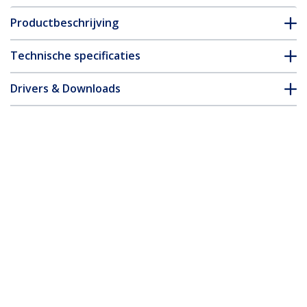
Productbeschrijving
Technische specificaties
Drivers & Downloads
FAQ en naleving
Accessoires
* Uitvoering en specificaties van het product zijn zonder
aankondiging vatbaar voor wijzigingen.
2-poort Professionele USB KVM-Switch
met Bekabeling
Productcode:
SV231USBGB
Become a Partner