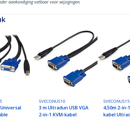
onder aankondiging vatbaar voor wijzigingen.
uk
5
SVECONUS10
SVECONUS15
 Universal
3 m Ultradun USB VGA
4,50m 2-in-
able
2-in-1 KVM-kabel
kabel Ultra