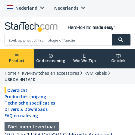
Nederland
Nederlands
Product
Ondersteuning
Wie We Zijn
Ontdek
Home
KVM-switches en accessoires
KVM kabels
USBDVI4N1A10
Overzicht
Productbeschrijving
Technische specificaties
Drivers & Downloads
FAQ en naleving
Niet meer leverbaar
10 ft 4-in-1 USB DVI KVM Cable with Audio and