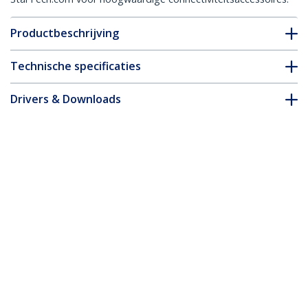
Productbeschrijving
Technische specificaties
Drivers & Downloads
FAQ en naleving
Accessoires
* Uitvoering en specificaties van het product zijn zonder
aankondiging vatbaar voor wijzigingen.
Monitor Arm met VESA Laptopbeugel,
Bureausteun voor Enkel Scherm (Max
32"/8kg) en Laptop (Max 4.5kg),
Verstelbare Laptop Arm &