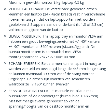
Maximum gewicht monitor 8 kg, laptop 4,5 kg
VEILIGE LAPTOPARM: De verstelbare gevoerde armen
klemmen een laptop (24 - 42cm breed) vast in verschillende
hoeken en zorgen dat de laptoppoorten niet worden
geblokkeerd. Stoppers aan de onderkant (h: 1,3 of 2,3 cm)
verhinderen glijden van de laptop.
BEWEGINGSBEREIK: The laptop tray en monitor VESA arm
hebben een groot bewegingsbereik met +/- 45* kantelen,
+/- 90° zwenken en 360° roteren (staand/liggend). De
bureau monitor arm is compatibel met VESA
montagepatronen 75x75 & 100x100 mm
SCHARNIERBEREIK: Beide armen kunnen apart in hoogte
worden versteld en bevestigd langs de 443 mm lange stang
en kunnen maximaal 399 mm vanaf de stang worden
uitgeklapt. De armen zijn voorzien van scharnieren
waardoor ze +/-180° kunnen zwenken
EENVOUDIGE INSTALLATIE: manuele installatie met
bureauklem of via doorvoergat (bureaublad 10-88 mm).
Met het meegeleverde gereedschap kan de
spanning/hoogte van de desktop monitor arm en