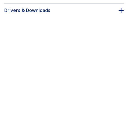
Drivers & Downloads
FAQ & Compliance
Accessoires
* Uitvoering en specificaties van het product zijn zonder
aankondiging vatbaar voor wijzigingen.
Misschien vindt u dit ook leuk
ARMDUAL
Dual monitorarm -
scharnierend -