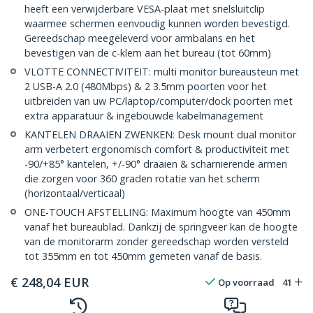
heeft een verwijderbare VESA-plaat met snelsluitclip
waarmee schermen eenvoudig kunnen worden bevestigd.
Gereedschap meegeleverd voor armbalans en het
bevestigen van de c-klem aan het bureau (tot 60mm)
VLOTTE CONNECTIVITEIT: multi monitor bureausteun met
2 USB-A 2.0 (480Mbps) & 2 3.5mm poorten voor het
uitbreiden van uw PC/laptop/computer/dock poorten met
extra apparatuur & ingebouwde kabelmanagement
KANTELEN DRAAIEN ZWENKEN: Desk mount dual monitor
arm verbetert ergonomisch comfort & productiviteit met
-90/+85° kantelen, +/-90° draaien & scharnierende armen
die zorgen voor 360 graden rotatie van het scherm
(horizontaal/verticaal)
ONE-TOUCH AFSTELLING: Maximum hoogte van 450mm
vanaf het bureaublad. Dankzij de springveer kan de hoogte
van de monitorarm zonder gereedschap worden versteld
tot 355mm en tot 450mm gemeten vanaf de basis.
€
248,04
EUR
Op voorraad
41