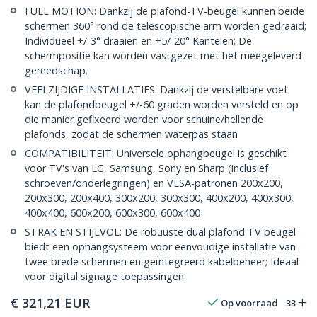
FULL MOTION: Dankzij de plafond-TV-beugel kunnen beide
schermen 360° rond de telescopische arm worden gedraaid;
Individueel +/-3° draaien en +5/-20° Kantelen; De
schermpositie kan worden vastgezet met het meegeleverd
gereedschap.
VEELZIJDIGE INSTALLATIES: Dankzij de verstelbare voet
kan de plafondbeugel +/-60 graden worden versteld en op
die manier gefixeerd worden voor schuine/hellende
plafonds, zodat de schermen waterpas staan
COMPATIBILITEIT: Universele ophangbeugel is geschikt
voor TV's van LG, Samsung, Sony en Sharp (inclusief
schroeven/onderlegringen) en VESA-patronen 200x200,
200x300, 200x400, 300x200, 300x300, 400x200, 400x300,
400x400, 600x200, 600x300, 600x400
STRAK EN STIJLVOL: De robuuste dual plafond TV beugel
biedt een ophangsysteem voor eenvoudige installatie van
twee brede schermen en geïntegreerd kabelbeheer; Ideaal
voor digital signage toepassingen.
€
321,21
EUR
Op voorraad
33