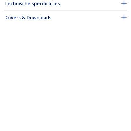
Technische specificaties
Drivers & Downloads
FAQ en naleving
Accessoires
* Uitvoering en specificaties van het product zijn zonder
aankondiging vatbaar voor wijzigingen.
Misschien vindt u dit ook leuk