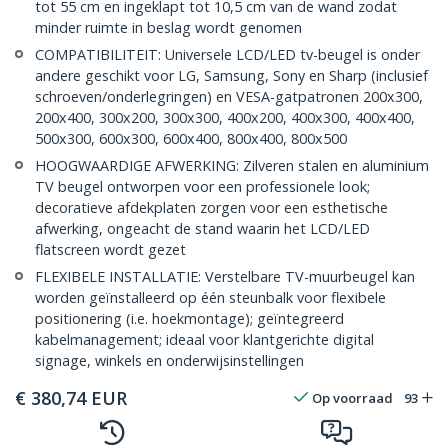
tot 55 cm en ingeklapt tot 10,5 cm van de wand zodat
minder ruimte in beslag wordt genomen
COMPATIBILITEIT: Universele LCD/LED tv-beugel is onder
andere geschikt voor LG, Samsung, Sony en Sharp (inclusief
schroeven/onderlegringen) en VESA-gatpatronen 200x300,
200x400, 300x200, 300x300, 400x200, 400x300, 400x400,
500x300, 600x300, 600x400, 800x400, 800x500
HOOGWAARDIGE AFWERKING: Zilveren stalen en aluminium
TV beugel ontworpen voor een professionele look;
decoratieve afdekplaten zorgen voor een esthetische
afwerking, ongeacht de stand waarin het LCD/LED
flatscreen wordt gezet
FLEXIBELE INSTALLATIE: Verstelbare TV-muurbeugel kan
worden geïnstalleerd op één steunbalk voor flexibele
positionering (i.e. hoekmontage); geïntegreerd
kabelmanagement; ideaal voor klantgerichte digital
signage, winkels en onderwijsinstellingen
€
380,74
EUR
Op voorraad
93