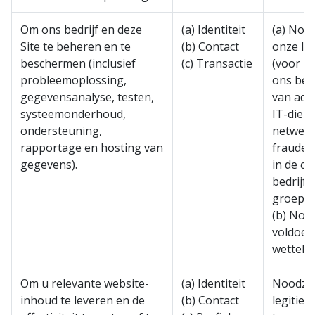
Om ons bedrijf en deze
(a) Identiteit
(a) Nood
Site te beheren en te
(b) Contact
onze le
beschermen (inclusief
(c) Transactie
(voor h
probleemoplossing,
ons bedr
gegevensanalyse, testen,
van adm
systeemonderhoud,
IT-diens
ondersteuning,
netwerk
rapportage en hosting van
fraude 
gegevens).
in de co
bedrijfs
groepsh
(b) Noo
voldoen
wettelij
Om u relevante website-
(a) Identiteit
Noodzak
inhoud te leveren en de
(b) Contact
legitie