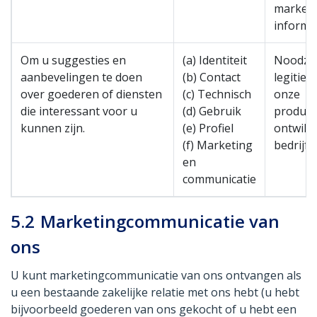
marketi
informe
Om u suggesties en
(a) Identiteit
Noodzak
aanbevelingen te doen
(b) Contact
legitie
over goederen of diensten
(c) Technisch
onze
die interessant voor u
(d) Gebruik
product
kunnen zijn.
(e) Profiel
ontwikk
(f) Marketing
bedrijf 
en
communicatie
5.2
Marketingcommunicatie van
ons
U kunt marketingcommunicatie van ons ontvangen als
u een bestaande zakelijke relatie met ons hebt (u hebt
bijvoorbeeld goederen van ons gekocht of u hebt een