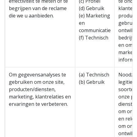
effectiviteit te meten of te
(c) Profiel
te onde
begrijpen van de reclame
(d) Gebruik
klanten
die we u aanbieden.
(e) Marketing
product
en
gebruik
communicatie
ontwikk
(f) Technisch
bedrijf 
en om 
marketi
informe
Om gegevensanalyses te
(a) Technisch
Noodzak
gebruiken om onze site,
(b) Gebruik
legitie
producten/diensten,
soorten
marketing, klantrelaties en
onze pr
ervaringen te verbeteren.
diensten
om onze
en rele
om ons b
ontwikk