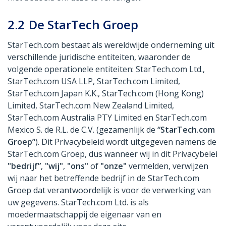
2.2
De StarTech Groep
StarTech.com bestaat als wereldwijde onderneming uit
verschillende juridische entiteiten, waaronder de
volgende operationele entiteiten: StarTech.com Ltd.,
StarTech.com USA LLP, StarTech.com Limited,
StarTech.com Japan K.K., StarTech.com (Hong Kong)
Limited, StarTech.com New Zealand Limited,
StarTech.com Australia PTY Limited en StarTech.com
Mexico S. de R.L. de C.V. (gezamenlijk de
“StarTech.com
Groep”
). Dit Privacybeleid wordt uitgegeven namens de
StarTech.com Groep, dus wanneer wij in dit Privacybelei
"bedrijf”
,
"wij"
,
"ons"
of
"onze"
vermelden, verwijzen
wij naar het betreffende bedrijf in de StarTech.com
Groep dat verantwoordelijk is voor de verwerking van
uw gegevens. StarTech.com Ltd. is als
moedermaatschappij de eigenaar van en