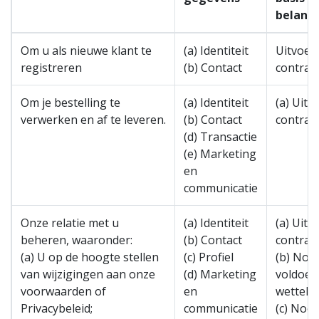
belang
Om u als nieuwe klant te
(a) Identiteit
Uitvoer
registreren
(b) Contact
contract
Om je bestelling te
(a) Identiteit
(a) Uitv
verwerken en af te leveren.
(b) Contact
contract
(d) Transactie
(e) Marketing
en
communicatie
Onze relatie met u
(a) Identiteit
(a) Uitv
beheren, waaronder:
(b) Contact
contract
(a) U op de hoogte stellen
(c) Profiel
(b) Noo
van wijzigingen aan onze
(d) Marketing
voldoen
voorwaarden of
en
wettelij
Privacybeleid;
communicatie
(c) Nood