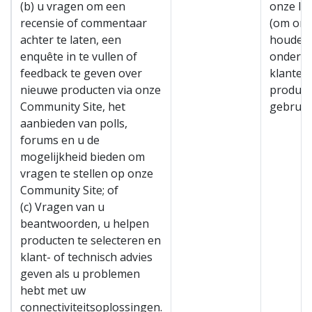
(b) u vragen om een
onze le
recensie of commentaar
(om onz
achter te laten, een
houden 
enquête in te vullen of
onderz
feedback te geven over
klanten
nieuwe producten via onze
product
Community Site, het
gebruik
aanbieden van polls,
forums en u de
mogelijkheid bieden om
vragen te stellen op onze
Community Site; of
(c) Vragen van u
beantwoorden, u helpen
producten te selecteren en
klant- of technisch advies
geven als u problemen
hebt met uw
connectiviteitsoplossingen.