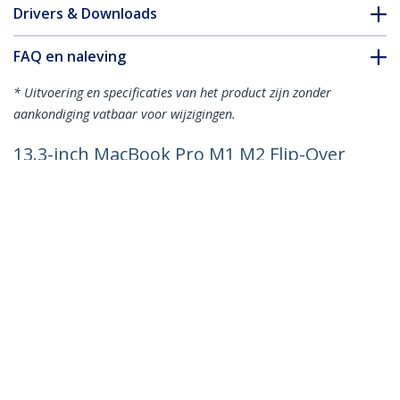
Drivers & Downloads
FAQ en naleving
* Uitvoering en specificaties van het product zijn zonder
aankondiging vatbaar voor wijzigingen.
13.3-inch MacBook Pro M1 M2 Flip-Over
Laptop Privacy Filter, Blauw Licht Filter,
Dubbelzijdig, Anti-Reflectie Mat of
Glanzend
Productcode:
133MF-PRIVACY-SCREEN
Become a Partner
Waar te verkrijgen
StarTech.com
Nieuws
Contact