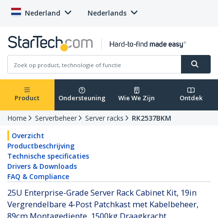
Nederland
Nederlands
Product
Ondersteuning
Wie We Zijn
Ontdek
Home
Serverbeheer
Server racks
RK2537BKM
Overzicht
Productbeschrijving
Technische specificaties
Drivers & Downloads
FAQ & Compliance
25U Enterprise-Grade Server Rack Cabinet Kit, 19in
Vergrendelbare 4-Post Patchkast met Kabelbeheer,
89cm Montagediepte, 1500kg Draagkracht