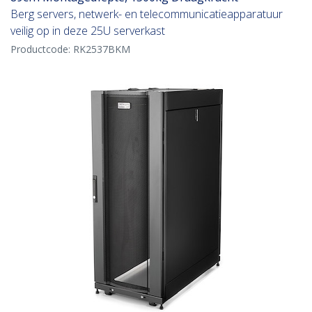
Berg servers, netwerk- en telecommunicatieapparatuur
veilig op in deze 25U serverkast
Productcode:
RK2537BKM