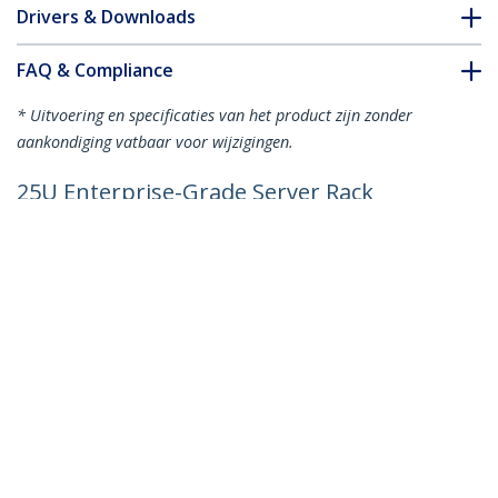
Drivers & Downloads
FAQ & Compliance
* Uitvoering en specificaties van het product zijn zonder
aankondiging vatbaar voor wijzigingen.
25U Enterprise-Grade Server Rack
Cabinet Kit, 19in Vergrendelbare 4-Post
Patchkast met Kabelbeheer, 89cm
Montagediepte, 1500kg Draagkracht
Productcode:
RK2537BKM
Become a Partner
Waar te verkrijgen
StarTech.com
Nieuws
Contact