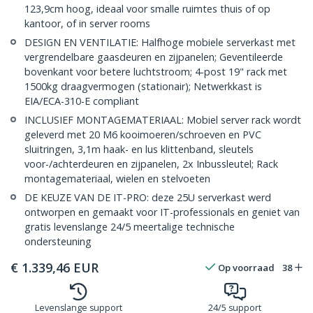
123,9cm hoog, ideaal voor smalle ruimtes thuis of op
kantoor, of in server rooms
DESIGN EN VENTILATIE: Halfhoge mobiele serverkast met
vergrendelbare gaasdeuren en zijpanelen; Geventileerde
bovenkant voor betere luchtstroom; 4-post 19" rack met
1500kg draagvermogen (stationair); Netwerkkast is
EIA/ECA-310-E compliant
INCLUSIEF MONTAGEMATERIAAL: Mobiel server rack wordt
geleverd met 20 M6 kooimoeren/schroeven en PVC
sluitringen, 3,1m haak- en lus klittenband, sleutels
voor-/achterdeuren en zijpanelen, 2x Inbussleutel; Rack
montagemateriaal, wielen en stelvoeten
DE KEUZE VAN DE IT-PRO: deze 25U serverkast werd
ontworpen en gemaakt voor IT-professionals en geniet van
gratis levenslange 24/5 meertalige technische
ondersteuning
€
1.339,46
EUR
Op voorraad
38
Levenslange support
24/5 support