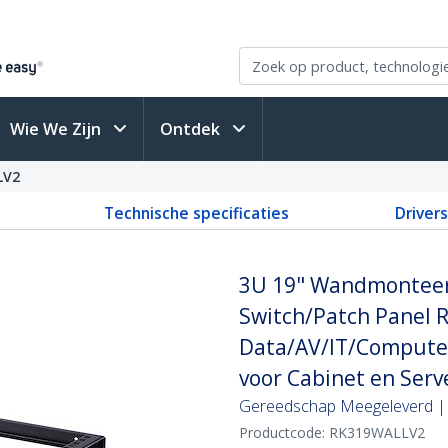
Wie We Zijn
Ontdek
LV2
Technische specificaties
Driver
3U 19" Wandmonteerb
Switch/Patch Panel R
Data/AV/IT/Computer
voor Cabinet en Ser
Gereedschap Meegeleverd |
Productcode:
RK319WALLV2