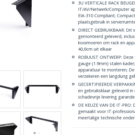
3U VERTICALE RACK BEUGEL: 
IT/AV/Netwerk/Computer app
EIA-310 Compliant; Compac
plaatsgebruik in serverruimte
DIRECT GEBRUIKBAAR: Dit wa
gemonteerd geleverd, inclus
kooimoeren om rack en appa
40,6cm uit elkaar
ROBUUST ONTWERP: Deze ver
gauge (1.9mm) stalen kader;
apparatuur te monteren; De
verzekeren een langdurig geb
GECERTIFIEERDE VERPAKKING
en gebruiksklaar geleverd in
schadevrije levering garand
DE KEUZE VAN DE IT-PRO: D
gemaakt voor IT-professiona
meertalige technische onder