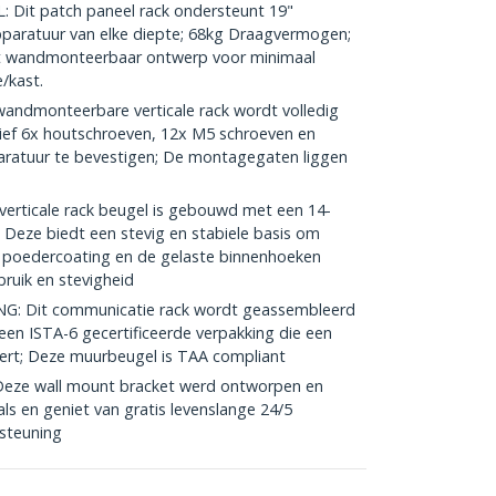
Dit patch paneel rack ondersteunt 19"
aratuur van elke diepte; 68kg Draagvermogen;
t wandmonteerbaar ontwerp voor minimaal
/kast.
ndmonteerbare verticale rack wordt volledig
ief 6x houtschroeven, 12x M5 schroeven en
ratuur te bevestigen; De montagegaten liggen
ticale rack beugel is gebouwd met een 14-
 Deze biedt een stevig en stabiele basis om
 poedercoating en de gelaste binnenhoeken
ruik en stevigheid
: Dit communicatie rack wordt geassembleerd
 een ISTA-6 gecertificeerde verpakking die een
eert; Deze muurbeugel is TAA compliant
eze wall mount bracket werd ontworpen en
ls en geniet van gratis levenslange 24/5
steuning