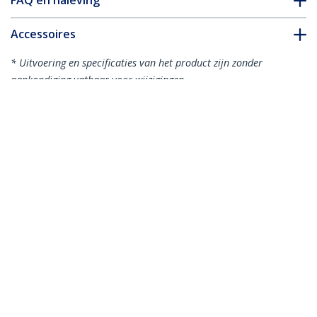
FAQ en naleving
Accessoires
* Uitvoering en specificaties van het product zijn zonder
aankondiging vatbaar voor wijzigingen.
Misschien vindt u dit ook leuk
RK119WALLV
1U 19 inch Serverrack
Staal Beugel
Verticale
Wandmontage
RK219WALLV
2U Verticaal
Wandmonteerbare