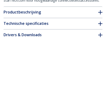
StarTech.com voor hoogwaardige connectiviteitsaccessoires.
Productbeschrijving
Technische specificaties
Drivers & Downloads
FAQ en naleving
Accessoires
* Uitvoering en specificaties van het product zijn zonder
aankondiging vatbaar voor wijzigingen.
Misschien vindt u dit ook leuk