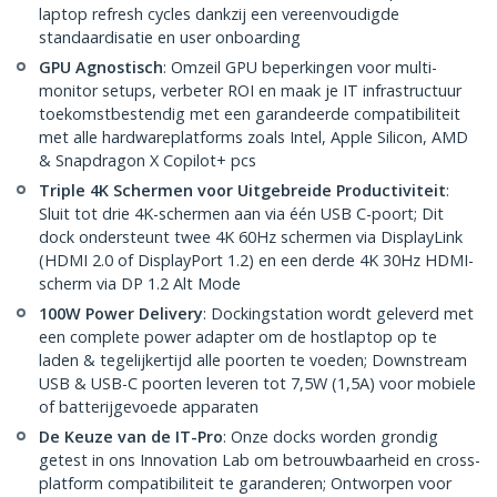
laptop refresh cycles dankzij een vereenvoudigde
standaardisatie en user onboarding
GPU Agnostisch
: Omzeil GPU beperkingen voor multi-
monitor setups, verbeter ROI en maak je IT infrastructuur
toekomstbestendig met een garandeerde compatibiliteit
met alle hardwareplatforms zoals Intel, Apple Silicon, AMD
& Snapdragon X Copilot+ pcs
Triple 4K Schermen voor Uitgebreide Productiviteit
:
Sluit tot drie 4K-schermen aan via één USB C-poort; Dit
dock ondersteunt twee 4K 60Hz schermen via DisplayLink
(HDMI 2.0 of DisplayPort 1.2) en een derde 4K 30Hz HDMI-
scherm via DP 1.2 Alt Mode
100W Power Delivery
: Dockingstation wordt geleverd met
een complete power adapter om de hostlaptop op te
laden & tegelijkertijd alle poorten te voeden; Downstream
USB & USB-C poorten leveren tot 7,5W (1,5A) voor mobiele
of batterijgevoede apparaten
De Keuze van de IT-Pro
: Onze docks worden grondig
getest in ons Innovation Lab om betrouwbaarheid en cross-
platform compatibiliteit te garanderen; Ontworpen voor