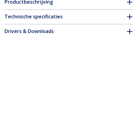
Productbeschrijving
Technische specificaties
Drivers & Downloads
FAQ en naleving
Accessoires
* Uitvoering en specificaties van het product zijn zonder
aankondiging vatbaar voor wijzigingen.
Misschien vindt u dit ook leuk