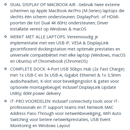
DUAL DISPLAY OP MACBOOK AIR : Gebruik twee externe
schermen op Apple MacBook Air/Pro (M-Series) laptops die
slechts één scherm ondersteunen; DisplayPort- of HDMI-
poorten die tot Dual 4K 60Hz ondersteunen; Driver
installatie vereist op Windows & macOS
WERKT MET ALLE LAPTOPS: Vereenvoudig je
implementatie met een USB-IF, VESA & DisplayLink
gecertificeerd dockingstation met optimale prestaties en
universele compatibiliteit met elke laptop (Windows, macOS
en Ubuntu) of Chromebook (ChromeOS)
COMPLETE DOCK: 4-Port USB 5Gbps Hub (2x Fast Charge)
met 1x USB-C en 3x USB-A, Gigabit Ethernet & 1x 3,5mm
audio/headset, K-slot voor beveiligingsslot & gaten voor
optionele montagebeugel; Inclusief DisplayLink Update
Utility; 60W power delivery
IT-PRO VOORDELEN: Inclusief connectivity tools voor IT-
professionals en IT support teams met Network MAC
Address Pass-Through voor netwerkbeveiliging, WiFi Auto
Switching voor betere netwerkprestaties, USB Event
Monitoring en Windows Layout