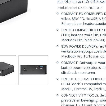
plus GbE en vier USB 3.0 poo
Productcode:
DK30CHDPDUE
COMPACT EN COMPLEET: Dit
video, 85W PD, 4x USB-A 3.0
Ethernet, een headset/audi
BREDE COMPATIBILITEIT: Di
(TB3) laptops zoals HP, Del
MacBook Pro, MacBook Air, 
85W POWER DELIVERY: het US
werkstation-laptops zoals 
MacBook Pro 15/16 snel op, 
COMPACT: Ontworpen voor kl
laptop poort replicator is i
ultrabrede monitoren.
BREEDE OS COMPATIBILITEIT: 
USB-C dock is compatibel me
MacOS, Chrome OS, iPadOS, 
CONNECTIVITY TOOLS: de bij
prestatie en beveiliging, 
Changer, USB Event Monitor