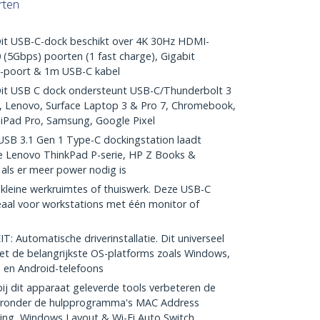
rten
 USB-C-dock beschikt over 4K 30Hz HDMI-
 (5Gbps) poorten (1 fast charge), Gigabit
o-poort & 1m USB-C kabel
t USB C dock ondersteunt USB-C/Thunderbolt 3
l, Lenovo, Surface Laptop 3 & Pro 7, Chromebook,
iPad Pro, Samsung, Google Pixel
B 3.1 Gen 1 Type-C dockingstation laadt
de Lenovo ThinkPad P-serie, HP Z Books &
als er meer power nodig is
eine werkruimtes of thuiswerk. Deze USB-C
deaal voor workstations met één monitor of
Automatische driverinstallatie. Dit universeel
t de belangrijkste OS-platforms zoals Windows,
en Android-telefoons
 dit apparaat geleverde tools verbeteren de
waaronder de hulpprogramma's MAC Address
ing, Windows Layout & Wi-Fi Auto Switch