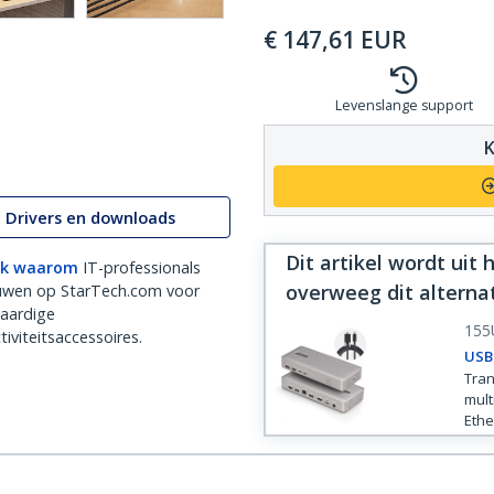
€
147,61
EUR
Levenslange support
K
Drivers en downloads
Dit artikel wordt uit
k waarom
IT-professionals
overweeg dit alterna
uwen op StarTech.com voor
aardige
155
iviteitsaccessoires.
USB4
Tran
mult
Ethe