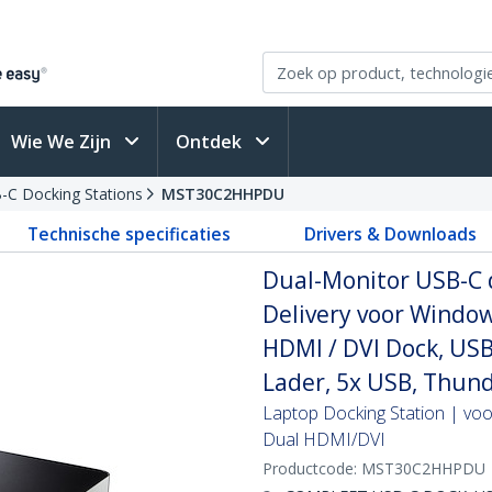
Wie We Zijn
Ontdek
-C Docking Stations
MST30C2HHPDU
Technische specificaties
Drivers & Downloads
Dual-Monitor USB-C 
Delivery voor Windo
HDMI / DVI Dock, USB
Lader, 5x USB, Thun
Laptop Docking Station | vo
Dual HDMI/DVI
Productcode:
MST30C2HHPDU