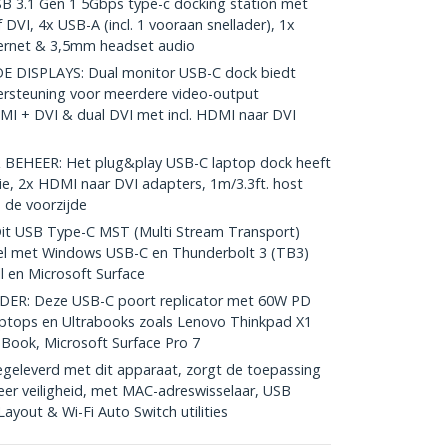
3.1 Gen 1 5Gbps type-c docking station met
VI, 4x USB-A (incl. 1 vooraan snellader), 1x
ernet & 3,5mm headset audio
DISPLAYS: Dual monitor USB-C dock biedt
dersteuning voor meerdere video-output
MI + DVI & dual DVI met incl. HDMI naar DVI
EHEER: Het plug&play USB-C laptop dock heeft
tie, 2x HDMI naar DVI adapters, 1m/3.3ft. host
n de voorzijde
t USB Type-C MST (Multi Stream Transport)
bel met Windows USB-C en Thunderbolt 3 (TB3)
ll en Microsoft Surface
ER: Deze USB-C poort replicator met 60W PD
aptops en Ultrabooks zoals Lenovo Thinkpad X1
eBook, Microsoft Surface Pro 7
leverd met dit apparaat, zorgt de toepassing
eer veiligheid, met MAC-adreswisselaar, USB
yout & Wi-Fi Auto Switch utilities