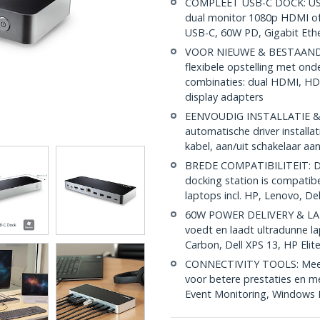
COMPLEET USB-C DOCK: USB 
dual monitor 1080p HDMI of D
USB-C, 60W PD, Gigabit Eth
VOOR NIEUWE & BESTAANDE 
flexibele opstelling met on
combinaties: dual HDMI, HD
display adapters
EENVOUDIG INSTALLATIE & B
automatische driver installa
kabel, aan/uit schakelaar aa
BREDE COMPATIBILITEIT: Di
docking station is compati
laptops incl. HP, Lenovo, De
60W POWER DELIVERY & LAD
voedt en laadt ultradunne l
Carbon, Dell XPS 13, HP Elit
CONNECTIVITY TOOLS: Meege
voor betere prestaties en m
Event Monitoring, Windows La