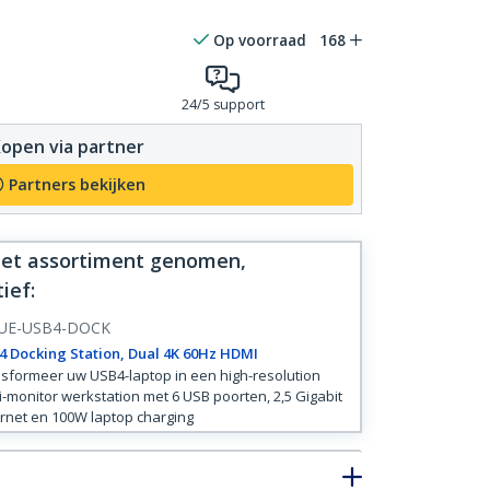
Op voorraad
168
24/5 support
open via partner
Partners bekijken
 het assortiment genomen,
tief
:
UE-USB4-DOCK
 Docking Station, Dual 4K 60Hz HDMI
sformeer uw USB4-laptop in een high-resolution
i-monitor werkstation met 6 USB poorten, 2,5 Gigabit
rnet en 100W laptop charging