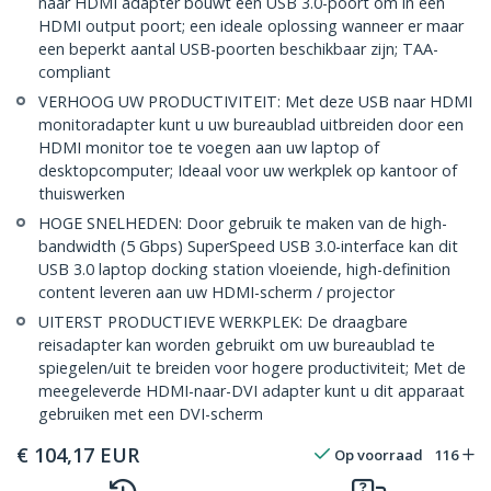
naar HDMI adapter bouwt een USB 3.0-poort om in een
HDMI output poort; een ideale oplossing wanneer er maar
een beperkt aantal USB-poorten beschikbaar zijn; TAA-
compliant
VERHOOG UW PRODUCTIVITEIT: Met deze USB naar HDMI
monitoradapter kunt u uw bureaublad uitbreiden door een
HDMI monitor toe te voegen aan uw laptop of
desktopcomputer; Ideaal voor uw werkplek op kantoor of
thuiswerken
HOGE SNELHEDEN: Door gebruik te maken van de high-
bandwidth (5 Gbps) SuperSpeed USB 3.0-interface kan dit
USB 3.0 laptop docking station vloeiende, high-definition
content leveren aan uw HDMI-scherm / projector
UITERST PRODUCTIEVE WERKPLEK: De draagbare
reisadapter kan worden gebruikt om uw bureaublad te
spiegelen/uit te breiden voor hogere productiviteit; Met de
meegeleverde HDMI-naar-DVI adapter kunt u dit apparaat
gebruiken met een DVI-scherm
€
104,17
EUR
Op voorraad
116