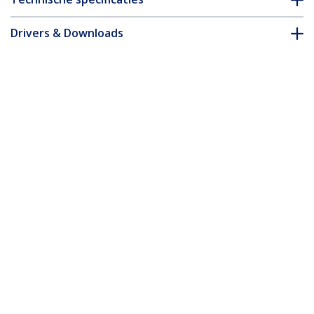
Drivers & Downloads
FAQ en naleving
Accessoires
* Uitvoering en specificaties van het product zijn zonder
aankondiging vatbaar voor wijzigingen.
Misschien vindt u dit ook leuk