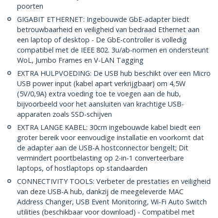
poorten
GIGABIT ETHERNET: Ingebouwde GbE-adapter biedt
betrouwbaarheid en veiligheid van bedraad Ethernet aan
een laptop of desktop - De GbE-controller is volledig
compatibel met de IEEE 802. 3u/ab-normen en ondersteunt
WoL, Jumbo Frames en V-LAN Tagging
EXTRA HULPVOEDING: De USB hub beschikt over een Micro
USB power input (kabel apart verkrijgbaar) om 4,5W
(5V/0,9A) extra voeding toe te voegen aan de hub,
bijvoorbeeld voor het aansluiten van krachtige USB-
apparaten zoals SSD-schijven
EXTRA LANGE KABEL: 30cm ingebouwde kabel biedt een
groter bereik voor eenvoudige installatie en voorkomt dat
de adapter aan de USB-A hostconnector bengelt; Dit
vermindert poortbelasting op 2-in-1 converteerbare
laptops, of hostlaptops op standaarden
CONNECTIVITY TOOLS: Verbeter de prestaties en veiligheid
van deze USB-A hub, dankzij de meegeleverde MAC
Address Changer, USB Event Monitoring, Wi-Fi Auto Switch
utilities (beschikbaar voor download) - Compatibel met