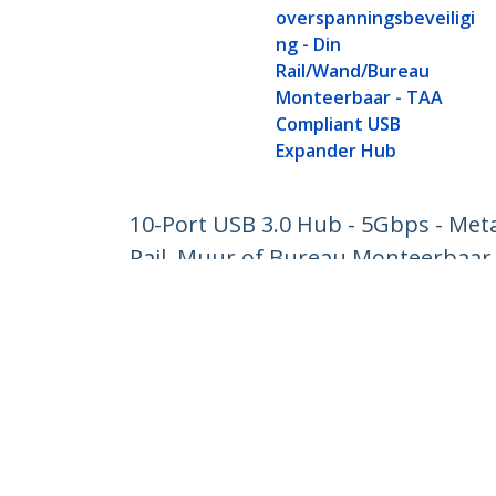
overspanningsbeveiligi
ng - Din
Rail/Wand/Bureau
Monteerbaar - TAA
Compliant USB
Expander Hub
10-Port USB 3.0 Hub - 5Gbps - Met
Rail, Muur of Bureau Monteerbaar
Productcode:
ST1030USBM
Become a Partner
StarT
Waar te verkrijgen
Nieuws
Contac
Over o
Vacatu
Qualit
Blog