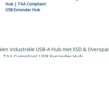
Hub | TAA Compliant
USB Extender Hub
alen Industriële USB-A Hub met ESD & Overspan
 - TAA Compliant USB Expander Hub
ech.com
Klantenondersteuning
Knowledge Base
t
Drivers en downloads
ns
Support FAQs
res
Support
y & Compliance
Garantiebeleid