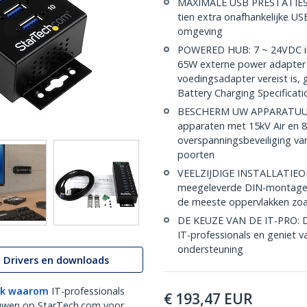
MAXIMALE USB PRESTATIES: 
tien extra onafhankelijke US
omgeving
POWERED HUB: 7 ~ 24VDC inp
65W externe power adapter (
voedingsadapter vereist is
Battery Charging Specificati
BESCHERM UW APPARATUUR:
apparaten met 15kV Air en 
overspanningsbeveiliging 
poorten
VEELZIJDIGE INSTALLATIEO
meegeleverde DIN-montager
de meeste oppervlakken zoal
DE KEUZE VAN DE IT-PRO: 
IT-professionals en geniet v
ondersteuning
Drivers en downloads
k waarom
IT-professionals
€
193,47
EUR
uwen op StarTech.com voor