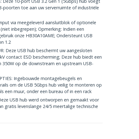
Deze 10-port USB 3.2 Gen 1 (5Gbps) hub voegt
B-poorten toe aan uw serverruimte of industriële
ut via meegeleverd aansluitblok of optionele
niet inbegrepen); Opmerking: Indien een
, gebruik onze HB30A10AME; Ondersteunt USB
on 1.2
 Deze USB hub beschermt uw aangesloten
8kV contact ESD bescherming; Deze hub biedt een
van 350W op de downstream en upstream USB-
PTIES: Ingebouwde montagebeugels en
ails om de USB 5Gbps hub veilig te monteren op
s een muur, onder een bureau of in een rack
Deze USB hub werd ontworpen en gemaakt voor
an gratis levenslange 24/5 meertalige technische