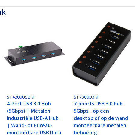
uk
ST4300USBM
ST7300U3M
4-Port USB 3.0 Hub
7-poorts USB 3.0 hub -
(5Gbps) | Metalen
5Gbps - op een
industriële USB-A Hub
desktop of op de wand
| Wand- of Bureau-
monteerbare metalen
monteerbare USB Data
behuizing