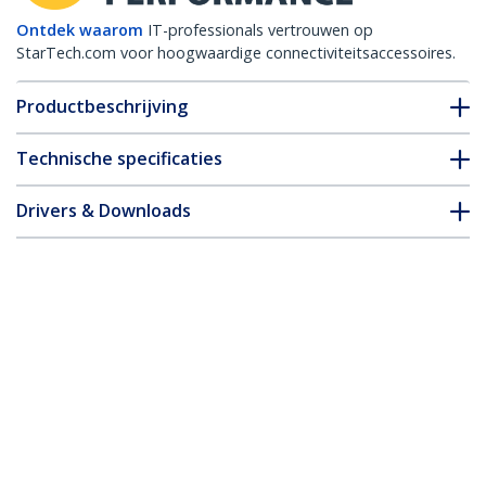
Ontdek waarom
IT-professionals vertrouwen op
StarTech.com voor hoogwaardige connectiviteitsaccessoires.
Productbeschrijving
Technische specificaties
Drivers & Downloads
FAQ en naleving
Accessoires
* Uitvoering en specificaties van het product zijn zonder
aankondiging vatbaar voor wijzigingen.
Misschien vindt u dit ook leuk