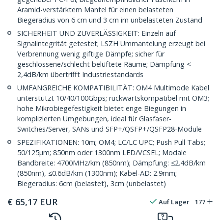
Aramid-verstärktem Mantel für einen belasteten
Biegeradius von 6 cm und 3 cm im unbelasteten Zustand
SICHERHEIT UND ZUVERLÄSSIGKEIT: Einzeln auf
Signalintegrität getestet; LSZH Ummantelung erzeugt bei
Verbrennung wenig giftige Dämpfe; sicher für
geschlossene/schlecht belüftete Räume; Dämpfung <
2,4dB/km übertrifft Industriestandards
UMFANGREICHE KOMPATIBILITÄT: OM4 Multimode Kabel
unterstützt 10/40/100Gbps; rückwärtskompatibel mit OM3;
hohe Mikrobiegefestigkeit bietet enge Biegungen in
komplizierten Umgebungen, ideal für Glasfaser-
Switches/Server, SANs und SFP+/QSFP+/QSFP28-Module
SPEZIFIKATIONEN: 10m; OM4; LC/LC UPC; Push Pull Tabs;
50/125µm; 850nm oder 1300nm LED/VCSEL; Modale
Bandbreite: 4700MHz/km (850nm); Dämpfung: ≤2.4dB/km
(850nm), ≤0.6dB/km (1300nm); Kabel-AD: 2.9mm;
Biegeradius: 6cm (belastet), 3cm (unbelastet)
€
65,17
EUR
Auf Lager
177