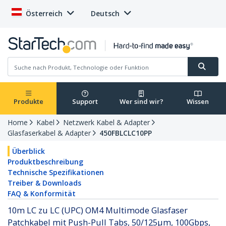
Österreich
Deutsch
Produkte
Support
Wer sind wir?
Wissen
Home
Kabel
Netzwerk Kabel & Adapter
Glasfaserkabel & Adapter
450FBLCLC10PP
Überblick
Produktbeschreibung
Technische Spezifikationen
Treiber & Downloads
FAQ & Konformität
10m LC zu LC (UPC) OM4 Multimode Glasfaser
Patchkabel mit Push-Pull Tabs, 50/125µm, 100Gbps,